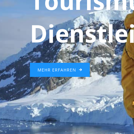
Tourism
Dienstle
MEHR ERFAHREN