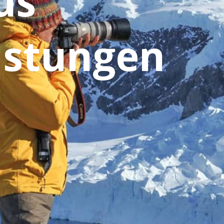
us
istungen